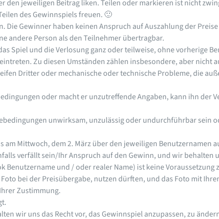
den jeweiligen Beitrag liken. Teilen oder markieren ist nicht zwi
eilen des Gewinnspiels freuen. 🙂
en. Die Gewinner haben keinen Anspruch auf Auszahlung der Preise
ine andere Person als den Teilnehmer übertragbar.
 das Spiel und die Verlosung ganz oder teilweise, ohne vorherige B
intreten. Zu diesen Umständen zählen insbesondere, aber nicht au
reifen Dritter oder mechanische oder technische Probleme, die auß
bedingungen oder macht er unzutreffende Angaben, kann ihn der Ve
ebedingungen unwirksam, unzulässig oder undurchführbar sein ode
s am Mittwoch, dem 2. März über den jeweiligen Benutzernamen au
alls verfällt sein/Ihr Anspruch auf den Gewinn, und wir behalten 
Benutzername und / oder realer Name) ist keine Voraussetzung z
 Foto bei der Preisübergabe, nutzen dürften, und das Foto mit Ihre
t Ihrer Zustimmung.
t.
lten wir uns das Recht vor, das Gewinnspiel anzupassen, zu ändern