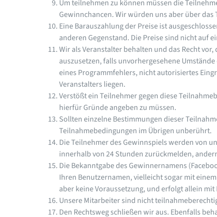
Um teilnehmen zu können müssen die Teilnehmer 
Gewinnchancen. Wir würden uns aber über das T
Eine Barauszahlung der Preise ist ausgeschloss
anderen Gegenstand. Die Preise sind nicht auf e
Wir als Veranstalter behalten und das Recht vor,
auszusetzen, falls unvorhergesehene Umstände e
eines Programmfehlers, nicht autorisiertes Eing
Veranstalters liegen.
Verstößt ein Teilnehmer gegen diese Teilnahme
hierfür Gründe angeben zu müssen.
Sollten einzelne Bestimmungen dieser Teilnahm
Teilnahmebedingungen im Übrigen unberührt.
Die Teilnehmer des Gewinnspiels werden von un
innerhalb von 24 Stunden zurückmelden, andernf
Die Bekanntgabe des Gewinnernamens (Facebook 
Ihren Benutzernamen, vielleicht sogar mit einem
aber keine Voraussetzung, und erfolgt allein mi
Unsere Mitarbeiter sind nicht teilnahmeberechtig
Den Rechtsweg schließen wir aus. Ebenfalls beha