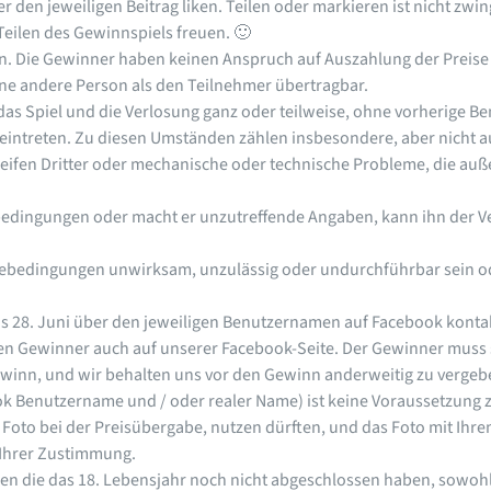
den jeweiligen Beitrag liken. Teilen oder markieren ist nicht zwi
eilen des Gewinnspiels freuen. 🙂
en. Die Gewinner haben keinen Anspruch auf Auszahlung der Preise
ine andere Person als den Teilnehmer übertragbar.
 das Spiel und die Verlosung ganz oder teilweise, ohne vorherige B
intreten. Zu diesen Umständen zählen insbesondere, aber nicht au
reifen Dritter oder mechanische oder technische Probleme, die auß
bedingungen oder macht er unzutreffende Angaben, kann ihn der Ve
ebedingungen unwirksam, unzulässig oder undurchführbar sein ode
s 28. Juni über den jeweiligen Benutzernamen auf Facebook kontak
 den Gewinner auch auf unserer Facebook-Seite. Der Gewinner muss
Gewinn, und wir behalten uns vor den Gewinn anderweitig zu vergeb
Benutzername und / oder realer Name) ist keine Voraussetzung z
 Foto bei der Preisübergabe, nutzen dürften, und das Foto mit Ihre
t Ihrer Zustimmung.
nen die das 18. Lebensjahr noch nicht abgeschlossen haben, sow