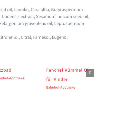
seed oil, Lanolin, Cera alba, Butyrospermum
arbadensis extract, Sesamum indicum seed oil,
, Pelargonium graveolens oil, Leptospermum
tronellol, Citral, Farnesol, Eugenol
tzbad
Fenchel Kümmel Öl
Zahnöl
hnhof-Apotheke
Bahnhof-A
für Kinder
Bahnhof-Apotheke