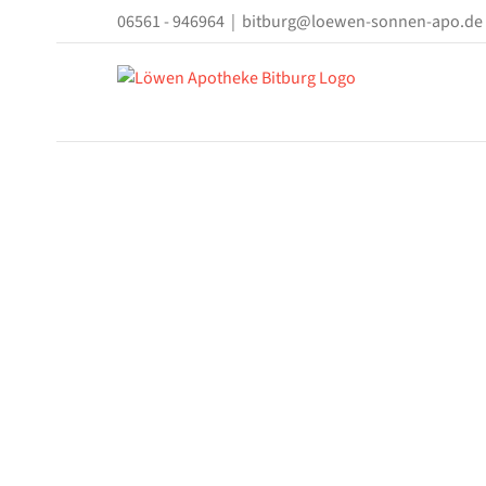
Zum
06561 - 946964
|
bitburg@loewen-sonnen-apo.de
Inhalt
springen